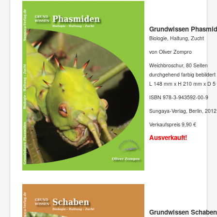
Grundwissen Phasmi
Biologie, Haltung, Zucht
von Oliver Zompro
Weichbroschur, 80 Seiten
durchgehend farbig bebildert
L 148 mm x H 210 mm x D 5
ISBN 978-3-943592-00-9
Sungaya-Verlag, Berlin, 2012
Verkaufspreis 9,90 €
Ausverkauft!
Grundwissen Schaben