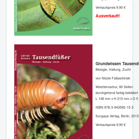
Verkaufspreis 9,90 €
Ausverkauft!
Grundwissen Tausend
Biologie, Haltung, Zucht
von Nicole Fallaschinski
Weichbroschur, 80 Seiten
durchgehend farbig bebildert
L 148 mm x H 210 mm x D 5
ISBN 978-3-943592-15-3
Sungaya-Verlag, Berlin, 2013
Verkaufspreis 9,90 €