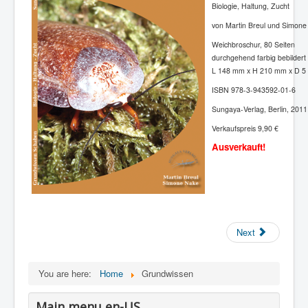
Biologie, Haltung, Zucht
von Martin Breul und Simon
Weichbroschur, 80 Seiten
durchgehend farbig bebildert
L 148 mm x H 210 mm x D 5
ISBN 978-3-943592-01-6
Sungaya-Verlag, Berlin, 2011
Verkaufspreis 9,90 €
Ausverkauft!
Next
You are here:
Home
Grundwissen
Main menu en-US