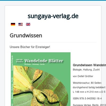
sungaya-verlag.de
Grundwissen
Unsere Bücher für Einsteiger!
Grundwissen Wandelnd
Biologie, Haltung, Zucht
von Detlef Größer
Weichbroschur, 80 Seiten
durchgehend farbig bebildert
L 148 mm x H 210 mm x D 5
ISBN 978-3-943592-18-4
Sungaya-Verlag, Berlin, 2013