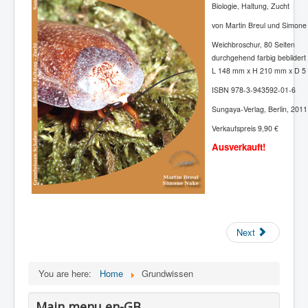
Biologie, Haltung, Zucht
von Martin Breul und Simon
Weichbroschur, 80 Seiten
durchgehend farbig bebildert
L 148 mm x H 210 mm x D 5
ISBN 978-3-943592-01-6
Sungaya-Verlag, Berlin, 2011
Verkaufspreis 9,90 €
Ausverkauft!
Next
You are here:
Home
Grundwissen
Main menu en-GB