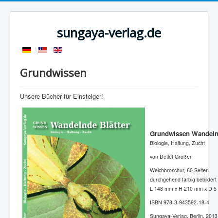
sungaya-verlag.de
Grundwissen
Unsere Bücher für Einsteiger!
Grundwissen Wandelnd
Biologie, Haltung, Zucht
von Detlef Größer
Weichbroschur, 80 Seiten
durchgehend farbig bebildert
L 148 mm x H 210 mm x D 5
ISBN 978-3-943592-18-4
Sungaya-Verlag, Berlin, 2013