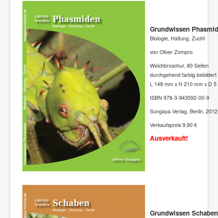
Grundwissen Phasmi
Biologie, Haltung, Zucht
von Oliver Zompro
Weichbroschur, 80 Seiten
durchgehend farbig bebildert
L 148 mm x H 210 mm x D 5
ISBN 978-3-943592-00-9
Sungaya-Verlag, Berlin, 2012
Verkaufspreis 9,90 €
Ausverkauft!
Grundwissen Schaben