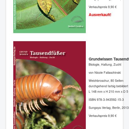
Verkaufspreis 9,90 €
Ausverkauft!
Grundwissen Tausend
Biologie, Haltung, Zucht
von Nicole Fallaschinski
Weichbroschur, 80 Seiten
durchgehend farbig bebildert
L 148 mm x H 210 mm x D 5
ISBN 978-3-943592-15-3
Sungaya-Verlag, Berlin, 2013
Verkaufspreis 9,90 €